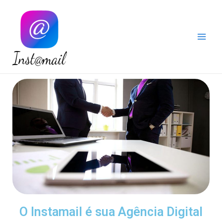
Instamail
O Instamail é sua Agência Digital